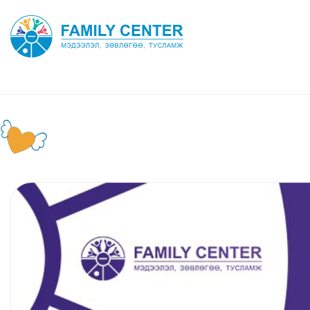
Утасны жагсаалт