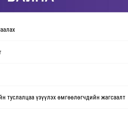
гаалах
т
Утас
Имэйл
йн туслалцаа үзүүлэх өмгөөлөгчдийн жагсаалт
Хаяг:
Улаанбаатар хот, Чингэл
р хороо, Туулын 06-119
99680657,
Altantuya92
320791
88800657
Утас: