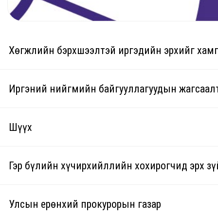
Хөгжлийн бэрхшээлтэй иргэдийн эрхийг хам
Иргэний нийгмийн байгууллагуудын жагсаал
No
Байгууллага (ТББ)
Байршил
Шүүх
УЛААНБААТАР
Улаанбаатар хот
Гэр бүлийн хүчирхийллийн хохирогчид эрх зү
Нийслэлийн Эрүүгийн хэргийн давж заалдах шатны шүүх
1
Монголын хөгжлийн бэрхшээлтэй
БГД, 16-
№
Нэр
Утас
Мэйл
Улсын ерөнхий прокурорын газар
иргэдийн байгууллагуудын үндэсний
тоот