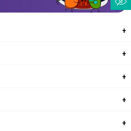
Үзүүлэх үйлчилгээ
тэй дүүрэг, Баруун сэлбийн гудамж -13
2@ gmail.com
Хөгжлийн бэрхшээлтэй хүний эрх
ашгийг хамгаалах, тэднийг