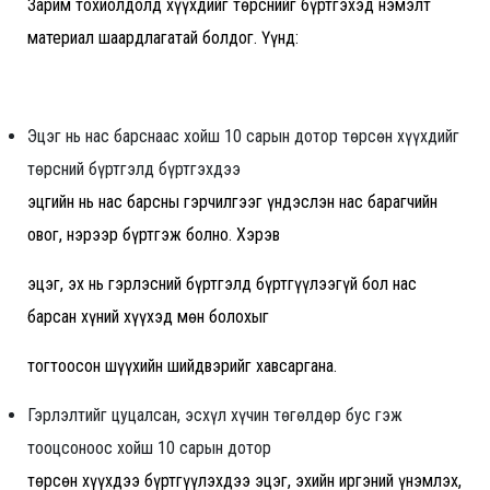
Зарим тохиолдолд хүүхдийг төрснийг бүртгэхэд нэмэлт
материал шаардлагатай болдог. Үүнд:
Эцэг нь нас барснаас хойш 10 сарын дотор төрсөн хүүхдийг
төрсний бүртгэлд бүртгэхдээ
эцгийн нь нас барсны гэрчилгээг үндэслэн нас барагчийн
овог, нэрээр бүртгэж болно. Хэрэв
эцэг, эх нь гэрлэсний бүртгэлд бүртгүүлээгүй бол нас
барсан хүний хүүхэд мөн болохыг
тогтоосон шүүхийн шийдвэрийг хавсаргана.
Гэрлэлтийг цуцалсан, эсхүл хүчин төгөлдөр бус гэж
тооцсоноос хойш 10 сарын дотор
төрсөн хүүхдээ бүртгүүлэхдээ эцэг, эхийн иргэний үнэмлэх,