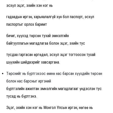
эсхүл эцэг, эхийн хэн нэг нь
гадаадын иргэн, харьяалалгүй хүн бол паспорт, эсхүл
паспортыг орлох баримт
бичиг, хүүхэд төрсөн тухай эмнэлгийн
байгууллагын магадлагаа болон эцэг, эхийн тус
тусдаа гаргасан өргөдөл, эсхүл эцэг тогтоосон тухай
шүүхийн шийдвэрийг хавсаргана.
Төрснийг нь бүртгэхээс өмнө нас барсан хүүхдийн төрсөн
болон нас барсныг иргэний
бүртгэлийн ажилтан эмнэлгийн магадлагааг үндэслэн тус
тусад нь бүртгэнэ.
Эцэг, эхийн хэн нэг нь Монгол Улсын иргэн, нөгөө нь