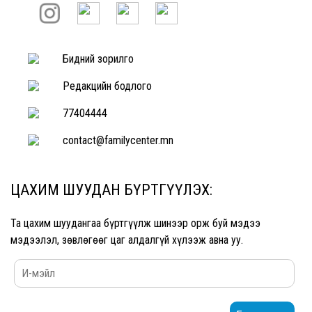
Бидний зорилго
Редакцийн бодлого
77404444
contact@familycenter.mn
ЦАХИМ ШУУДАН БҮРТГҮҮЛЭХ:
Та цахим шуудангаа бүртгүүлж шинээр орж буй мэдээ
мэдээлэл, зөвлөгөөг цаг алдалгүй хүлээж авна уу.