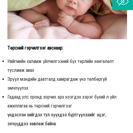
Төрсний гэрчилгээг авснаар:
Нийгмийн халамж үйлчилгээний бүх төрлийн хөнгөлөлт
тусламж авах
Эрүүл мэндийн даатгалд хамрагдаж үнэ төлбөргүй
эмчлүүлэх
Гадаад улс оронд зорчих эрх нээгдэх зэрэг бүхий л үйл
ажиллагаа нь төрсний гэрчилгээг
үндэслэн хийгдэх тул хүүхдээ бүртгүүлэхийг эцэг,
эхчүүддээ зөвлөж байна.