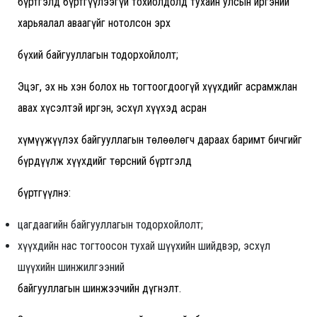
бүртгэлд бүртгүүлээгүй тохиолдолд тухайн улсын иргэний
харьяалал аваагүйг нотолсон эрх
бүхий байгууллагын тодорхойлолт;
Эцэг, эх нь хэн болох нь тогтоогдоогүй хүүхдийг асрамжлан
авах хүсэлтэй иргэн, эсхүл хүүхэд асран
хүмүүжүүлэх байгууллагын төлөөлөгч дараах баримт бичгийг
бүрдүүлж хүүхдийг төрсний бүртгэлд
бүртгүүлнэ:
цагдаагийн байгууллагын тодорхойлолт;
хүүхдийн нас тогтоосон тухай шүүхийн шийдвэр, эсхүл
шүүхийн шинжилгээний
байгууллагын шинжээчийн дүгнэлт.