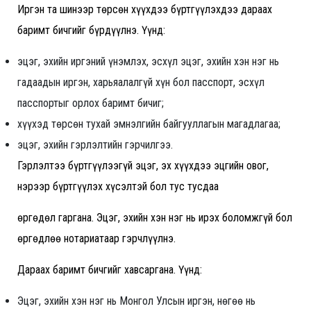
Иргэн та шинээр төрсөн хүүхдээ бүртгүүлэхдээ дараах
баримт бичгийг бүрдүүлнэ. Үүнд:
эцэг, эхийн иргэний үнэмлэх, эсхүл эцэг, эхийн хэн нэг нь
гадаадын иргэн, харьяалалгүй хүн бол пасспорт, эсхүл
пасспортыг орлох баримт бичиг;
хүүхэд төрсөн тухай эмнэлгийн байгууллагын магадлагаа;
эцэг, эхийн гэрлэлтийн гэрчилгээ.
Гэрлэлтээ бүртгүүлээгүй эцэг, эх хүүхдээ эцгийн овог,
нэрээр бүртгүүлэх хүсэлтэй бол тус тусдаа
өргөдөл гаргана. Эцэг, эхийн хэн нэг нь ирэх боломжгүй бол
өргөдлөө нотариатаар гэрчлүүлнэ.
Дараах баримт бичгийг хавсаргана. Үүнд:
Эцэг, эхийн хэн нэг нь Монгол Улсын иргэн, нөгөө нь