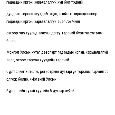
гадаадын иргэн, харьяалалгүй хүн бол тэдний
дундаас төрсөн хүүхдийг эцэг, эхийн тохиролцсоноор
гадаадын иргэн, харьяалалгүй эцэг /эх/-ийн
овгоор энэ хуульд заасны дагуу төрсний бүртгэл хөтөлж
болно.
Монгол Улсын нутаг дэвсгэрт гадаадын иргэн, харьяалалгүй
эцэг, эхээс төрсөн хүүхдийн төрсний
бүртгэлийг хөтөлж, регистрийн дугааргүй төрсний гэрчилгээ
олгож болно. /Иргэний Улсын
бүртгэлийн тухай хуулийн 6 дугаар зүйл/