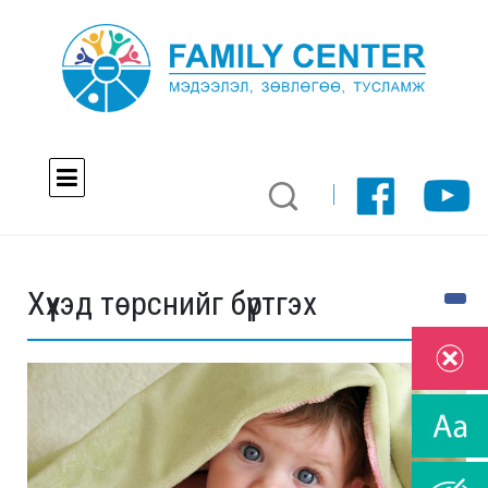
Хүүхэд төрснийг бүртгэх