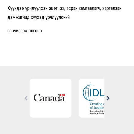
Хүүхдээ үрчлүүлсэн эцэг, эх, асран хамгаалагч, харгалзан
дэмжигчид хүүхэд үрчлүүлсний
гэрчилгээ олгоно.