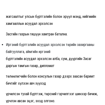
жагсаалтыг улсын бүртгэлийн болон эрүүл мэнд, нийгмийн
хамгааллын асуудал эрхэлсэн
Засгийн газрын гишүүн хамтран батална.
Иргэний бүртгэлийн асуудал эрхэлсэн төрийн захиргааны
байгууллага, аймгийн иргэний
бүртгэлийн асуудал эрхэлсэн алба, сум, дүүргийн Засаг
даргын тамгын газар, дипломат
төлөөлөгчийн болон консулын газар дээрх заасан баримт
бичгийг хүлээн авч хүүхэд
үрчилсэн тухай бүртгэж, төрсний гэрчилгээг шинээр бичиж,
үрчлэн авсан эцэг, эхэд олгоно.