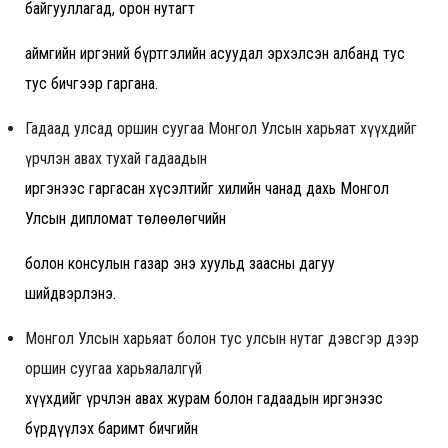
байгууллагад, орон нутагт
аймгийн иргэний бүртгэлийн асуудал эрхэлсэн албанд тус
тус бичгээр гаргана.
Гадаад улсад оршин суугаа Монгол Улсын харьяат хүүхдийг
үрчлэн авах тухай гадаадын
иргэнээс гаргасан хүсэлтийг хилийн чанад дахь Монгол
Улсын дипломат төлөөлөгчийн
болон консулын газар энэ хуульд заасны дагуу
шийдвэрлэнэ.
Монгол Улсын харьяат болон тус улсын нутаг дэвсгэр дээр
оршин суугаа харьяалалгүй
хүүхдийг үрчлэн авах журам болон гадаадын иргэнээс
бүрдүүлэх баримт бичгийн