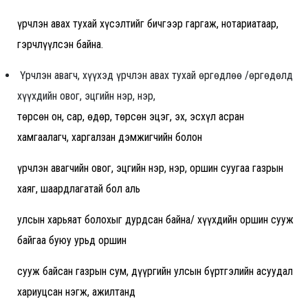
үрчлэн авах тухай хүсэлтийг бичгээр гаргаж, нотариатаар,
гэрчлүүлсэн байна.
Үрчлэн авагч, хүүхэд үрчлэн авах тухай өргөдлөө /өргөдөлд
хүүхдийн овог, эцгийн нэр, нэр,
төрсөн он, сар, өдөр, төрсөн эцэг, эх, эсхүл асран
хамгаалагч, харгалзан дэмжигчийн болон
үрчлэн авагчийн овог, эцгийн нэр, нэр, оршин суугаа газрын
хаяг, шаардлагатай бол аль
улсын харьяат болохыг дурдсан байна/ хүүхдийн оршин сууж
байгаа буюу урьд оршин
сууж байсан газрын сум, дүүргийн улсын бүртгэлийн асуудал
хариуцсан нэгж, ажилтанд