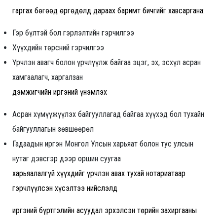
гаргах бөгөөд өргөдөлд дараах баримт бичгийг хавсаргана:
Гэр бүлтэй бол гэрлэлтийн гэрчилгээ
Хүүхдийн төрсний гэрчилгээ
Үрчлэн авагч болон үрчлүүлж байгаа эцэг, эх, эсхүл асран
хамгаалагч, харгалзан
дэмжигчийн иргэний үнэмлэх
Асран хүмүүжүүлэх байгууллагад байгаа хүүхэд бол тухайн
байгууллагын зөвшөөрөл
Гадаадын иргэн Монгол Улсын харьяат болон тус улсын
нутаг дэвсгэр дээр оршин суугаа
харьяалалгүй хүүхдийг үрчлэн авах тухай нотариатаар
гэрчлүүлсэн хүсэлтээ нийслэлд
иргэний бүртгэлийн асуудал эрхэлсэн төрийн захиргааны