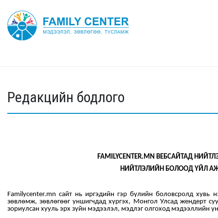
Редакцийн бодлого
FAMILYCENTER.MN ВЕБСАЙТ
АД
НИЙТЛЭ
НИЙТЛЭЛИЙН БОЛООД ҮЙЛ А
Familycenter.mn сайт нь иргэдийн гэр бүлийн боловсролд хувь 
зөвлөмж, зөвлөгөөг уншигчдад хүргэх, Монгол Улсад жендерт су
зориулсан хууль эрх зүйн мэдээлэл, мэдлэг олгоход мэдээллийн үн