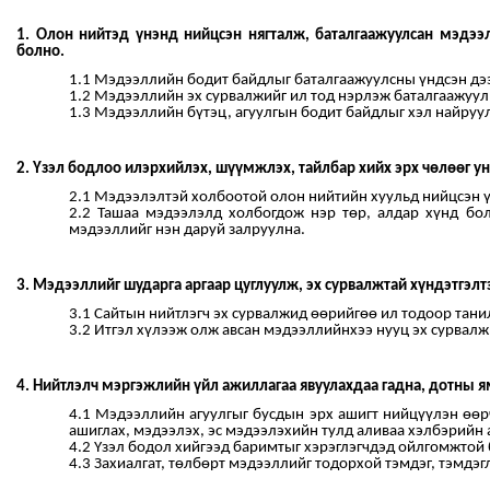
1.
Олон нийт
эд
үнэнд нийцсэн нягталж
,
баталгаажуулс
ан
мэдээ
болно.
1.1 Мэдээллийн бодит байдлыг баталгаажуулсны үндсэн дээ
1.2 Мэдээллийн эх сурвалжийг ил тод нэрлэж баталгаажуул
1.3 Мэдээллийн бүтэц, агуулгын бодит байдлыг хэл найруул
2. Үзэл бодлоо илэрхийлэх, шүүмжлэх, тайлбар хийх эрх чөлөөг
у
2.1 Мэдээлэлтэй холбоотой олон нийтийн хуульд нийцсэн үз
2.2 Ташаа мэдээлэлд холбогдож нэр төр, алдар хүнд бол
мэдээллийг нэн даруй залруулна.
3. Мэдээллийг шударга аргаар цуглуулж, эх сурвалжтай хүндэтгэлт
3.1 Сайтын нийтлэгч эх сурвалжид өөрийгөө ил тодоор тан
3.2 Итгэл хүлээж олж авсан мэдээллийнхээ нууц эх сурвалж
4.
Нийтлэлч
мэргэжлийн үйл ажиллагаа явуулахдаа гадна, дотны ям
4.1 Мэдээллийн агуулгыг бусдын эрх ашигт нийцүүлэн өөрч
ашиглах, мэдээлэх, эс мэдээлэхийн тулд аливаа хэлбэрийн а
4.2 Үзэл бодол хийгээд баримтыг хэрэглэгчдэд ойлгомжтой 
4.3 Захиалгат, төлбөрт мэдээллийг тодорхой тэмдэг, тэмдэг