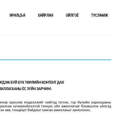
ЯРИЛЦЪЯ
ХАЙРЛАЯ
ОЙЛГОЁ
ТУСЛАМЖ
ГДЭЖ БУЙ БҮХ ТӨРЛИЙН КОНТЕНТ ДАХ
ЖИЛЛАГААНЫ
ЁС ЗҮЙН ЗАРЧИМ
.
нэмэр оруулах мэдээллийг нийтэд түгээх, гэр бүлийн харилцааны
урилсан хүчирхийлэлтэй тэмцэх үйл ажиллагааг бэхжүүлэх үйлсэд
эн зөв, тэнцвэрт байдлыг ханган ажиллахыг эрмэлзэнэ.