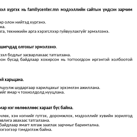
лэл
хүргэх
нь familycenter.mn мэдээллийн сайтын үндсэн зарчим
р олон нийтэд хүргэнэ.
на.
га, техникийн арга хэрэгслээр гуйвуулахгүйг эрмэлзэнэ.
ншигчдад
олгохыг эрмэлзэнэ
.
эл бодлыг засварлахаас татгалзана.
он бусад байдлаар хохирсон нь тогтоогдсон иргэнтэй холбоотой
эй харьцана.
илцуулж шударгаар харилцахыг эрхэмлэн ажиллана.
ийг ямар ч тохиолдолд нууцлана.
ар нэг нөлөөллөөс хараат бус байна.
лөх, хэн нэгнийг гүтгэх, доромжлох, мэдээллийг хувийн зорилгод
влига авахаас татгалзана.
байдлаар ямагт ялгаж зааглах зарчмыг баримтална.
лэгээгээр тэмдэглэж байна.