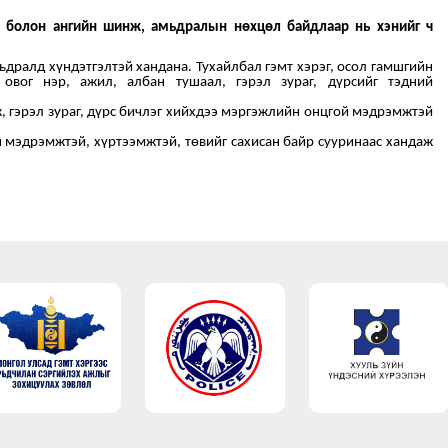
йн болон ангийн шинж, амьдралын нөхцөл байдлаар нь хэнийг ч
дралд хүндэтгэлтэй хандана. Тухайлбал гэмт хэрэг, осол гамшгийн
 овог нэр, ажил, албан тушаал, гэрэл зураг, дүрсийг тэдний
, гэрэл зураг, дүрс бичлэг хийхдээ мэргэжлийн онцгой мэдрэмжтэй
н мэдрэмжтэй, хүртээмжтэй, төвийг сахисан байр сууринаас хандаж