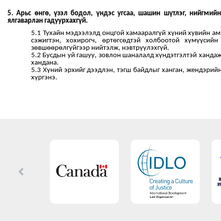
5. Арьс өнгө, үзэл бодол, үндэс угсаа, шашин шүтлэг, нийгми
ялгаварлан гадуурхахгүй.
5.1 Тухайн мэдээлэлд онцгой хамааралгүй хүний хувийн амь
сэжигтэн, хохирогч, өртөгсөдтэй холбоотой хүмүүсийн
зөвшөөрөлгүйгээр нийтэлж, нэвтрүүлэхгүй.
5.2 Бусдын уй гашуу, зовлон шаналалд хүндэтгэлтэй хандаж
хандана.
5.3 Хүний эрхийг дээдлэн, тэгш байдлыг ханган, жендэрий
хүргэнэ.