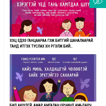
ХЭЦҮҮ ҮЕДЭЭ ГАНЦААРАА ГЭЖ БИТГИЙ ШАНАЛААРАЙ.
ТАНД ИТГЭХ ТУСЛАХ ХҮН ҮРГЭЛЖ БИЙ...
БИД АЮУЛГҮЙ, АМАР АМГАЛАН ОРЧИНД АМЬДАРЧ,