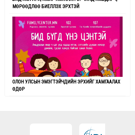
МӨРӨӨДЛӨӨ БИЕЛҮҮЛЭХ ЭРХТЭЙ
ОЛОН УЛСЫН ЭМЭГТЭЙЧҮҮДИЙН ЭРХИЙГ ХАМГААЛАХ
ӨДӨР