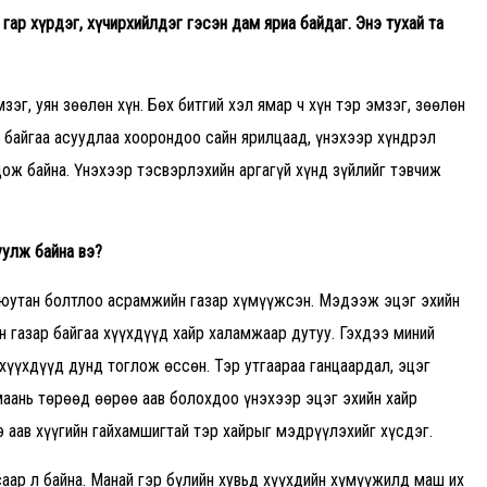
гар хүрдэг, хүчирхийлдэг гэсэн дам яриа байдаг. Энэ тухай та
зэг, уян зөөлөн хүн. Бөх битгий хэл ямар ч хүн тэр эмзэг, зөөлөн
ч байгаа асуудлаа хоорондоо сайн ярилцаад, үнэхээр хүндрэл
ож байна. Үнэхээр тэсвэрлэхийн аргагүй хүнд зүйлийг тэвчиж
уулж байна вэ
?
 Оюутан болтлоо асрамжийн газар хүмүүжсэн. Мэдээж эцэг эхийн
 газар байгаа хүүхдүүд хайр халамжаар дутуу. Гэхдээ миний
хүүхдүүд дунд тоглож өссөн. Тэр утгаараа ганцаардал, эцэг
маань төрөөд өөрөө аав болохдоо үнэхээр эцэг эхийн хайр
 аав хүүгийн гайхамшигтай тэр хайрыг мэдрүүлэхийг хүсдэг.
аар л байна. Манай гэр бүлийн хувьд хүүхдийн хүмүүжилд маш их