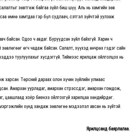
алалтыг зөвтгөж байгаа зүйл биш шүү. Аль нь хамгийн зөв
саа өмнө хамтдаа гэр бүл судлаач, сэтгэл зүйчтэй уулзаж
вч байсан. Одоо ч авдаг. Буруудсан зүйл байхгүй. Харин ч
 зөвлөгөөг өгч чадаж байсан. Салалт, хүүхэд өнчрөх гэдэг сайн
үхэддээ туулуулахыг хүсдэггүй. Тиймээс ярилцаж ойлголцох нь
эж харсан. Төрсний дараах олон хүчин зүйлийн улмаас
сан. Амархан уурладаг, амархан стрэссдэг, амархан гомдож,
аг, цаашлаад хоёр биенээ ойлгохгүй харилцаа хөндийрдөг.
 мэргэжлийн хүнд хандаж зөвлөгөө мэдээлэл авсан нь зүйтэй
Ярилцсанд баярлалаа.