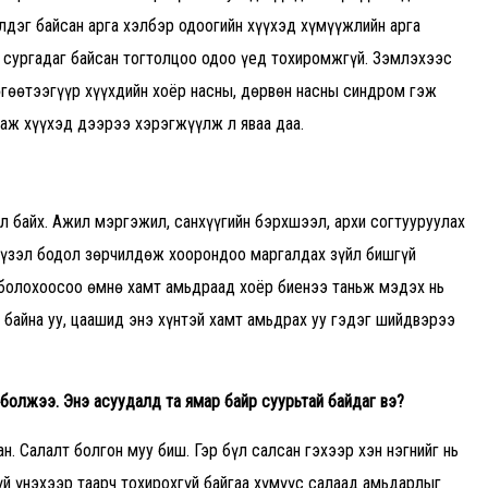
лдэг байсан арга хэлбэр одоогийн хүүхэд хүмүүжлийн арга
ж сургадаг байсан тогтолцоо одоо үед тохиромжгүй. Зэмлэхээс
өгөөтээгүүр хүүхдийн хоёр насны, дөрвөн насны синдром гэж
лаж хүүхэд дээрээ хэрэгжүүлж л яваа даа.
ал байх. Ажил мэргэжил, санхүүгийн бэрхшээл, архи согтууруулах
с үзэл бодол зөрчилдөж хоорондоо маргалдах зүйл бишгүй
л болохоосоо өмнө хамт амьдраад хоёр биенээ таньж мэдэх нь
 байна уу, цаашид энэ хүнтэй хамт амьдрах уу гэдэг шийдвэрээ
 болжээ. Энэ асуудалд та ямар байр суурьтай байдаг вэ
?
ан. Салалт болгон муу биш. Гэр бүл салсан гэхээр хэн нэгнийг нь
үй үнэхээр таарч тохирохгүй байгаа хүмүүс салаад амьдарлыг