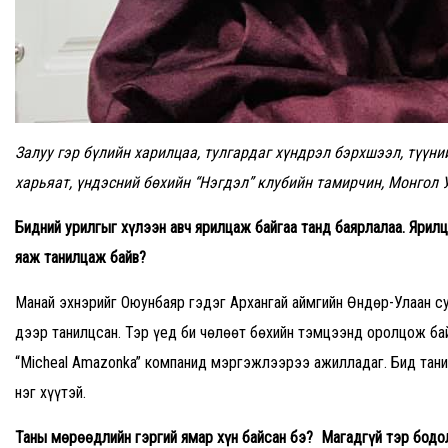
Залуу гэр бүлийн харилцаа, тулгардаг хүндрэл бэрхшээл, түүни
харьяат, үндэсний бөхийн “Нэгдэл” клубийн тамирчин, Монгол
Бидний урилгыг хүлээн авч ярилцаж байгаа танд баярлалаа. Ярил
яаж танилцаж байв
?
Манай эхнэрийг Оюунбаяр гэдэг Архангай аймгийн Өндөр-Улаан су
дээр танилцсан. Тэр үед би чөлөөт бөхийн тэмцээнд оролцож ба
“Micheal Amazonka” компанид мэргэжлээрээ ажилладаг. Бид тани
нэг хүүтэй.
Таны мөрөөдлийн гэргий ямар хүн байсан бэ
?
Магадгүй тэр бодо