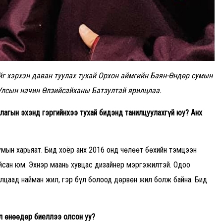
йг хэрхэн даван туулах тухай
Орхон аймгийн Баян-Өндөр сумын
 Улсын начин Өлзийсайханы Батзултай ярилцлаа.
цлагын эхэнд гэргийнхээ тухай бидэнд танилцуулахгүй юу? Анх
мын харьяат. Бид хоёр анх 2016 онд чөлөөт бөхийн тэмцээн
йсан юм. Эхнэр маань хувцас дизайнер мэргэжилтэй. Одоо
лцаад найман жил, гэр бүл болоод дөрвөн жил болж байна. Бид
л өнөөдөр биеллээ олсон уу
?