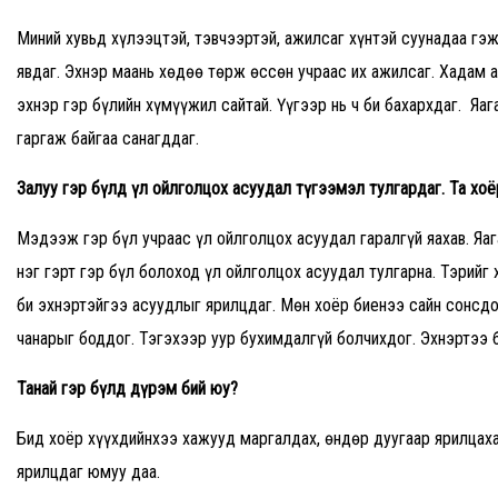
Миний хувьд хүлээцтэй, тэвчээртэй, ажилсаг хүнтэй суунадаа гэж
явдаг. Эхнэр маань хөдөө төрж өссөн учраас их ажилсаг. Хадам а
эхнэр гэр бүлийн хүмүүжил сайтай. Үүгээр нь ч би бахархдаг. Я
гаргаж байгаа санагддаг.
Залуу гэр бүлд үл ойлголцох асуудал түгээмэл тулгардаг. Та хоё
Мэдээж гэр бүл учраас үл ойлголцох асуудал гаралгүй яахав. Яа
нэг гэрт гэр бүл болоход үл ойлголцох асуудал тулгарна. Тэрийг 
би эхнэртэйгээ асуудлыг ярилцдаг. Мөн хоёр биенээ сайн сонсдо
чанарыг боддог. Тэгэхээр уур бухимдалгүй болчихдог. Эхнэртээ б
Танай гэр бүлд дүрэм бий юу
?
Бид хоёр хүүхдийнхээ хажууд маргалдах, өндөр дуугаар ярилцах
ярилцдаг юмуу даа.