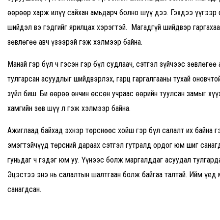
өөрөөр харж илүү сайхан амьдарч болно шүү дээ. Гэхдээ үүгээр с
шийдэл вэ гэдгийг ярилцах хэрэгтэй. Магадгүй шийдвэр гаргахаа
зөвлөгөө авч үзээрэй гэж хэлмээр байна.
Манай гэр бүл ч гэсэн гэр бүл судлаач, сэтгэл зүйчээс зөвлөгөө а
тулгарсан асуудлыг шийдвэрлэх, гарц гаргалгааны тухай оновчтой
зүйл биш. Би өөрөө өнчин өссөн учраас өөрийн туулсан замыг хү
хамгийн зөв шүү л гэж хэлмээр байна.
Ажиглаад байхад эхнэр төрснөөс хойш гэр бүл салалт их байна г
эмэгтэйчүүд төрсний дараах сэтгэл гутралд ордог юм шиг санагд
гуньдаг ч гэдэг юм уу. Үүнээс болж маргалддаг асуудал тулгард
Эцэстээ энэ нь салалтын шалтгаан болж байгаа талтай. Ийм үед
санагдсан.