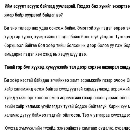
Ийм асуулт асууж байгаад уучлаарай. Гэхдээ бөх хүнийг эхнэртээ 
ямар байр суурьтай байдаг вэ
?
Би энэ талаар анх удаа сонсож байна. Эмэгтэй хүн гэдэг өөрөө эм
хүнд гар хүрэх, хүчирхийлэх гэдэг байж болохгүй үйлдэл. Тулгар
бэрхшээл байгаа бол хоёр тийш болсон нь дээр болов уу гэж бод
амьдарна гэдэг хэн хэнд нь хэцүү шүү дээ.
Танай гэр бүл хүүхэд хүмүүжлийн тал дээр хэрхэн анхаарал ханд
Би хоёр настай байхдаа эгчийнхээ хамт асрамжийн газар очсон.
хайр халамжид өсөж байгаа хүүхдүүдтэй харьцуулахад асрамжийн
хувьд ухаан орохоосоо өмнө асрамжийн газар очсон учраас олон 
эхийн хайр халамж үгүйлэгдэх тухай бодож байгаагүй. Харин хүү 
халамж дутуу байжээ гэдгийг ойлгосон. Тэр ч утгаараа хүүхэддээ
Хүүхэд хүмүүжлийн тухайд эхнэрийнхээ хамтаар судалж, суралцс