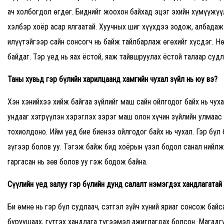
ач холбогдол өгдөг. Биднийг жоохон байхад эцэг эхийн хүмүүжүү
хэлбэр хоёр асар ялгаатай. Хуучных шиг хүүхдээ зодож, албада
илүүтэйгээр сайн сонсогч нь байж тайлбарлаж өгөхийг хүсдэг. Н
байдаг. Тэр үед нь яах ёстой, яаж тайвшруулах ёстой талаар суд
Таны хувьд гэр бүлийн харилцаанд хамгийн чухал зүйл нь юу вэ
?
Хэн хэнийхээ хийж байгаа зүйлийг маш сайн ойлгодог байх нь чух
ундааг хэтрүүлэн хэрэглэх зэрэг маш олон хүчин зүйлийн улмаа
тохиолдоно. Ийм үед бие биенээ ойлгодог байх нь чухал. Гэр бү
зүгээр болов уу. Тэгэж байж бид хоёрын үзэл бодол санал нийлж
гаргасан нь зөв болов уу гэж бодож байна.
Сүүлийн үед залуу гэр бүлийн дунд салалт нэмэгдэх хандлагатай
Би өмнө нь гэр бүл судлаач, сэтгэл зүйч хүний яриаг сонсож байс
буруушаах, гүтгэх хандлага түгээмэл ажиглагдах болсон. Магадг