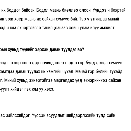
 их боддог байсан. Бодол маань биеллээ олсон. Үүндээ ч баяртай
ав ээж хоёр маань их сайхан хүмүүс бий. Тэр ч утгаараа манай
агаад ч юм эхнэртэйгээ танилцсанаас хойш улам илүү амжилт
рын хувьд түүнийг хэрхэн даван туулдаг вэ
?
гаад гэхээр хоёр өөр орчинд хоёр ондоо гэр бүлд өссөн хүмүүс
хамтдаа даван туулах нь хамгийн чухал. Манай гэр бүлийн тухайд
г. Миний хувьд эхнэртэйгээ маргалдах үед эхнэрийнхээ сайхан
уулт хийдэг гэх юм уу хэхэ.
аас зайлсхийдэг. Үүссэн асуудлыг шийдвэрлэхийн тулд сайн