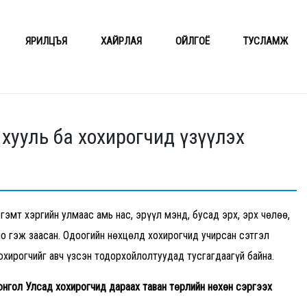
ЯРИЛЦЪЯ
ХАЙРЛАЯ
ОЙЛГОЁ
ТУСЛАМЖ
хууль ба хохирогчид үзүүлэх
гэмт хэргийн улмаас амь нас, эрүүл мэнд, бусад эрх, эрх чөлөө,
но гэж заасан. Одоогийн нөхцөлд хохирогчид учирсан сэтгэл
охирогчийг авч үзсэн тодорхойлолтуудад тусгагдаагүй байна.
онгол Улсад хохирогчид дараах таван төрлийн нөхөн сэргээх