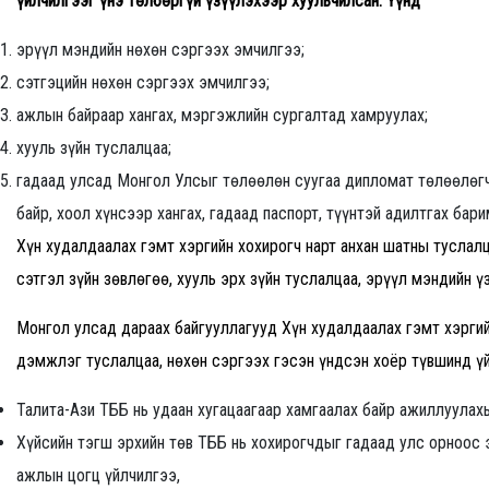
үйлчилгээг үнэ төлбөргүй үзүүлэхээр хуульчилсан. Үүнд
эрүүл мэндийн нөхөн сэргээх эмчилгээ;
сэтгэцийн нөхөн сэргээх эмчилгээ;
ажлын байраар хангах, мэргэжлийн сургалтад хамруулах;
хууль зүйн туслалцаа;
гадаад улсад Монгол Улсыг төлөөлөн суугаа дипломат төлөөлөгчи
байр, хоол хүнсээр хангах, гадаад паспорт, түүнтэй адилтгах бари
Хүн худалдаалах гэмт хэргийн хохирогч нарт анхан шатны туслал
сэтгэл зүйн зөвлөгөө, хууль эрх зүйн туслалцаа, эрүүл мэндийн ү
Монгол улсад дараах байгууллагууд Хүн худалдаалах гэмт хэргий
дэмжлэг туслалцаа, нөхөн сэргээх гэсэн үндсэн хоёр түвшинд үй
Талита-Ази ТББ нь удаан хугацаагаар хамгаалах байр ажиллуулах
Хүйсийн тэгш эрхийн төв ТББ нь хохирогчдыг гадаад улс орноос э
ажлын цогц үйлчилгээ,