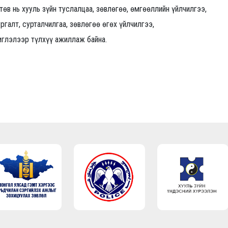
төв нь хууль зүйн туслалцаа, зөвлөгөө, өмгөөллийн үйлчилгээ,
галт, сурталчилгаа, зөвлөгөө өгөх үйлчилгээ,
иглэлээр түлхүү ажиллаж байна.