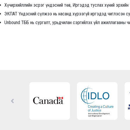
Хүчирхийллийн эсрэг үндэсний төв, Иргэдэд туслах хүний эрхийн 
ЭКПАТ Үндэсний сүлжээ нь насанд хүрээгүй иргэдэд чиглэсэн сур
Unbound ТББ нь сургалт, урьдчилан сэргийлэх үйл ажиллагааны ч