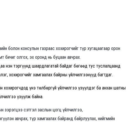
йн болон консулын газраас хохирогчийг түр хугацаагаар орон
мт бичиг олгох, эх оронд нь буцаан авчрах.
цаа нэн тэргүүнд шаардлагатай байдаг бөгөөд тус туслалцаанд
злэг, хохирогчийг хамгаалах байрны үйлчилгээнүүд багтдаг.
н хохирогчдод үнэ төлбөргүй үйлчилгээ үзүүлдэг ба анхан шатны
лчилгээ үзүүлж байна.
ын зэрэгцээ сэтгэл заслын цогц үйлчилгээ,
гүүлэн авчрах, түр хамгаалах байранд байрлуулах, нийгмийн