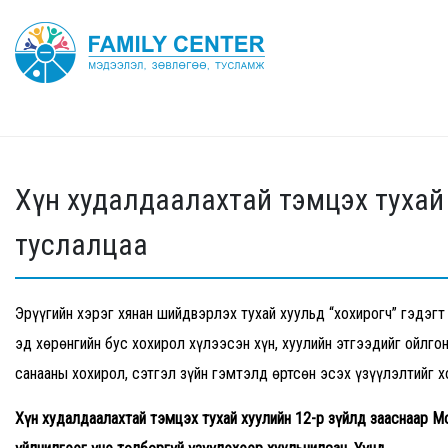
Хүн худалдаалахтай тэмцэх тухай 
туслалцаа
Эрүүгийн хэрэг хянан шийдвэрлэх тухай хуульд “хохирогч” гэдэгт 
эд хөрөнгийн бус хохирол хүлээсэн хүн, хуулийн этгээдийг ойлго
санааны хохирол, сэтгэл зүйн гэмтэлд өртсөн эсэх үзүүлэлтийг х
Хүн худалдаалахтай тэмцэх тухай хуулийн 12-р зүйлд зааснаар М