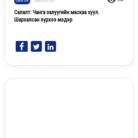
Ойлгоё
2022-07-20
Салалт: Чанга залуугийн маскаа хуул.
Шархалсан зүрхээ мэдэр