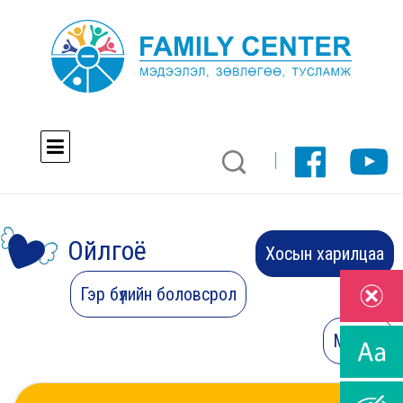
Ойлгоё
Хосын харилцаа
Гэр бүлийн боловсрол
Мэдээ