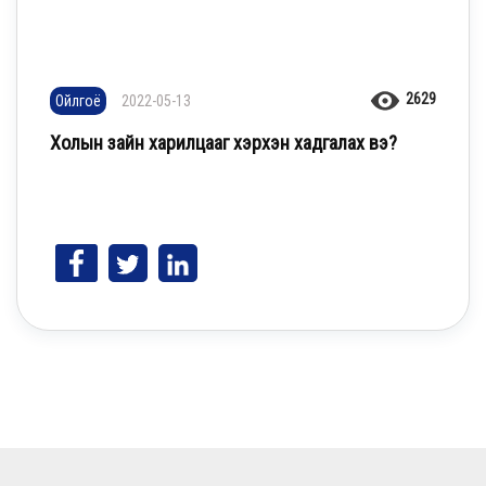
2629
Ойлгоё
2022-05-13
Холын зайн харилцааг хэрхэн хадгалах вэ?