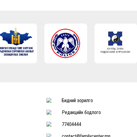
Бидний зорилго
Редакцийн бодлого
77404444
contact@familycenter.mn