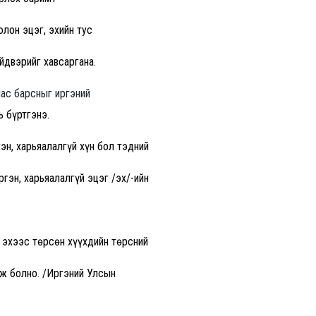
олон эцэг, эхийн тус
йдвэрийг хавсаргана.
нас барсныг иргэний
ь бүртгэнэ.
гэн, харьяалалгүй хүн бол тэдний
гэн, харьяалалгүй эцэг /эх/-ийн
, эхээс төрсөн хүүхдийн төрсний
ож болно. /Иргэний Улсын