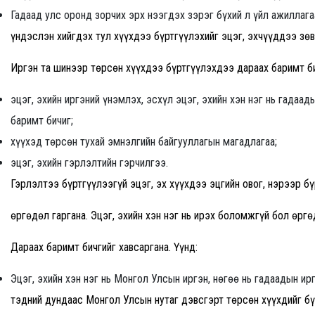
Гадаад улс оронд зорчих эрх нээгдэх зэрэг бүхий л үйл ажиллага
үндэслэн хийгдэх тул хүүхдээ бүртгүүлэхийг эцэг, эхчүүддээ зө
Иргэн та шинээр төрсөн хүүхдээ бүртгүүлэхдээ дараах баримт би
эцэг, эхийн иргэний үнэмлэх, эсхүл эцэг, эхийн хэн нэг нь гадаад
баримт бичиг;
хүүхэд төрсөн тухай эмнэлгийн байгууллагын магадлагаа;
эцэг, эхийн гэрлэлтийн гэрчилгээ.
Гэрлэлтээ бүртгүүлээгүй эцэг, эх хүүхдээ эцгийн овог, нэрээр б
өргөдөл гаргана. Эцэг, эхийн хэн нэг нь ирэх боломжгүй бол өрг
Дараах баримт бичгийг хавсаргана. Үүнд:
Эцэг, эхийн хэн нэг нь Монгол Улсын иргэн, нөгөө нь гадаадын ирг
тэдний дундаас Монгол Улсын нутаг дэвсгэрт төрсөн хүүхдийг бү