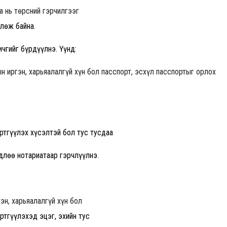
а нь төрсний гэрчилгээг
влөж байна.
чгийг бүрдүүлнэ. Үүнд:
ын иргэн, харьяалалгүй хүн бол пасспорт, эсхүл пасспортыг орлох
үртгүүлэх хүсэлтэй бол тус тусдаа
өдлөө нотариатаар гэрчлүүлнэ.
эн, харьяалалгүй хүн бол
ртгүүлэхэд эцэг, эхийн тус