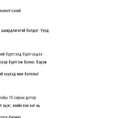
шинжилгээний
 шаардлагатай болдог. Үүнд:
ний бүртгэлд бүртгэхдээ
эрээр бүртгэж болно. Хэрэв
ний хүүхэд мөн болохыг
 хойш 10 сарын дотор
 эцэг, эхийн хэн нэг нь
орлох баримт