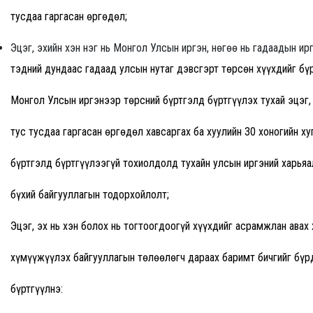
тусдаа гаргасан өргөдөл;
Эцэг, эхийн хэн нэг нь Монгол Улсын иргэн, нөгөө нь гадаадын ирг
тэдний дундаас гадаад улсын нутаг дэвсгэрт төрсөн хүүхдийг бү
Монгол Улсын иргэнээр төрсний бүртгэлд бүртгүүлэх тухай эцэг,
тус тусдаа гаргасан өргөдөл хавсаргах ба хуулийн 30 хоногийн х
бүртгэлд бүртгүүлээгүй тохиолдолд тухайн улсын иргэний харьяа
бүхий байгууллагын тодорхойлолт;
Эцэг, эх нь хэн болох нь тогтоогдоогүй хүүхдийг асрамжлан авах 
хүмүүжүүлэх байгууллагын төлөөлөгч дараах баримт бичгийг бүр
бүртгүүлнэ: