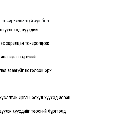
эн, харьяалалгүй хүн бол
ртгүүлэхэд хүүхдийг
 эх харилцан тохиролцож
угацаандаа төрсний
лал аваагүйг нотолсон эрх
хүсэлтэй иргэн, эсхүл хүүхэд асран
дүүлж хүүхдийг төрсний бүртгэлд