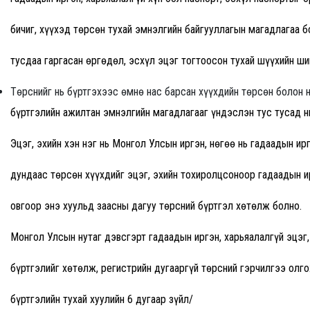
бичиг, хүүхэд төрсөн тухай эмнэлгийн байгууллагын магадлагаа б
тусдаа гаргасан өргөдөл, эсхүл эцэг тогтоосон тухай шүүхийн ши
Төрснийг нь бүртгэхээс өмнө нас барсан хүүхдийн төрсөн болон 
бүртгэлийн ажилтан эмнэлгийн магадлагааг үндэслэн тус тусад н
Эцэг, эхийн хэн нэг нь Монгол Улсын иргэн, нөгөө нь гадаадын ир
дундаас төрсөн хүүхдийг эцэг, эхийн тохиролцсоноор гадаадын ир
овгоор энэ хуульд заасны дагуу төрсний бүртгэл хөтөлж болно.
Монгол Улсын нутаг дэвсгэрт гадаадын иргэн, харьяалалгүй эцэг
бүртгэлийг хөтөлж, регистрийн дугааргүй төрсний гэрчилгээ олг
бүртгэлийн тухай хуулийн 6 дугаар зүйл/