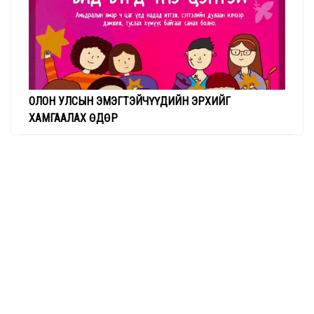
ОЛОН УЛСЫН ЭМЭГТЭЙЧҮҮДИЙН ЭРХИЙГ
ХАМГААЛАХ ӨДӨР