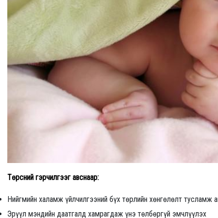
Төрсний гэрчилгээг авснаар:
Нийгмийн халамж үйлчилгээний бүх төрлийн хөнгөлөлт тусламж а
Эрүүл мэндийн даатгалд хамрагдаж үнэ төлбөргүй эмчлүүлэх