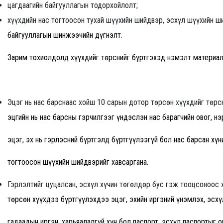
цагдаагийн байгууллагын тодорхойлолт;
хүүхдийн нас тогтоосон тухай шүүхийн шийдвэр, эсхүл шүүхийн 
байгууллагын шинжээчийн дүгнэлт.
Зарим тохиолдолд хүүхдийг төрснийг бүртгэхэд нэмэлт материал
Эцэг нь нас барснаас хойш 10 сарын дотор төрсөн хүүхдийг төрс
эцгийн нь нас барсны гэрчилгээг үндэслэн нас барагчийн овог, н
эцэг, эх нь гэрлэсний бүртгэлд бүртгүүлээгүй бол нас барсан хү
тогтоосон шүүхийн шийдвэрийг хавсаргана.
Гэрлэлтийг цуцалсан, эсхүл хүчин төгөлдөр бус гэж тооцсоноос
төрсөн хүүхдээ бүртгүүлэхдээ эцэг, эхийн иргэний үнэмлэх, эсхүл
гадаадын иргэн, харьяалалгүй хүн бол паспорт, эсхүл паспортыг 