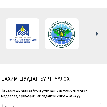
ЦАХИМ ШУУДАН БҮРТГҮҮЛЭХ:
Та цахим шуудангаа бүртгүүлж шинээр орж буй мэдээ
мэдээлэл, зөвлөгөөг цаг алдалгүй хүлээж авна уу.