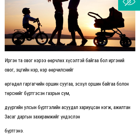
Иргэн та овог нэрээ өөрчлөх хүсэлтэй байгаа бол иргэний
овог, эцгийн нэр, нэр өөрчилснийг
өргөдөл гаргагчийн оршин суугаа, эсхүл оршин байгаа болон
төрснийг бүртгэсэн газрын сум,
дүүргийн улсын бүртгэлийн асуудал хариуцсан нэгж, ажилтан
Засаг даргын захирамжийг үндэслэн
бүртгэнэ.