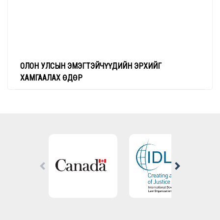
ОЛОН УЛСЫН ЭМЭГТЭЙЧҮҮДИЙН ЭРХИЙГ
ХАМГААЛАХ ӨДӨР