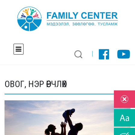
ОВОГ, НЭР ӨӨРЧЛӨХ