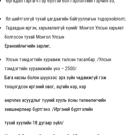
Өргөдөл гаргагч гэр бүлтэй бол гэрлэлтийн гэрчилгээ;
Ял шийтгэлгүй тухай цагдаагийн байгууллагын тодорхойлолт;
Гадаадын иргэн, харьяалалгүй хүнийг Монгол Улсын харьяат
болгосон тухай Монгол Улсын
Ерөнхийлөгчийн зарлиг;
Улсын тэмдэгтийн хураамж төлсөн тасалбар. /Улсын
тэмдэгтийн хураамжийн үнэ – 2500/.
Бага насны болон шүүхээс эрх зүйн чадамжгүй гэж
тооцогдсон иргэний овог, эцгийн нэр, нэр
өөрчлөх асуудлыг түүний хууль ёсны төлөөлөгчийн
зөвшөөрлөөр бүртгэнэ. /Иргэний бүртгэлийн
тухай хуулийн 18 дугаар зүйл/