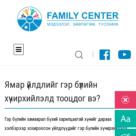
Ямар үйлдлийг гэр бүлийн
хүчирхийлэлд тооцдог вэ?
Гэр бүлийн хамаарал бүхий харилцаатай хүнийг дараах
хэлбэрээр хохироосон үйлдлүүдийг гэр бүлийн хүчирхийлэлд