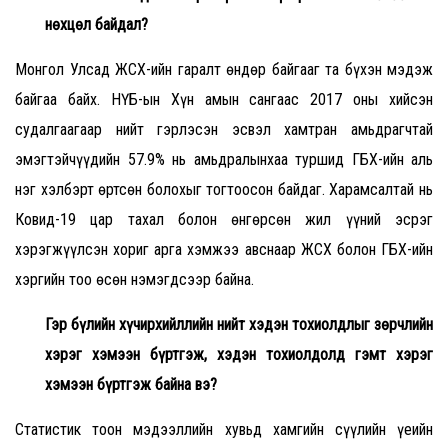
нөхцөл байдал?
Монгол Улсад ЖСХ-ийн гаралт өндөр байгааг та бүхэн мэдэж
байгаа байх. НҮБ-ын Хүн амын сангаас 2017 оны хийсэн
судалгаагаар нийт гэрлэсэн эсвэл хамтран амьдрагчтай
эмэгтэйчүүдийн 57.9% нь амьдралынхаа туршид ГБХ-ийн аль
нэг хэлбэрт өртсөн болохыг тогтоосон байдаг. Харамсалтай нь
Ковид-19 цар тахал болон өнгөрсөн жил үүний эсрэг
хэрэгжүүлсэн хориг арга хэмжээ авснаар ЖСХ болон ГБХ-ийн
хэргийн тоо өсөн нэмэгдсээр байна.
Гэр бүлийн хүчирхийллийн нийт хэдэн тохиолдлыг зөрчлийн
хэрэг хэмээн бүртгэж, хэдэн тохиолдолд гэмт хэрэг
хэмээн бүртгэж байна вэ?
Статистик тоон мэдээллийн хувьд хамгийн сүүлийн үеийн