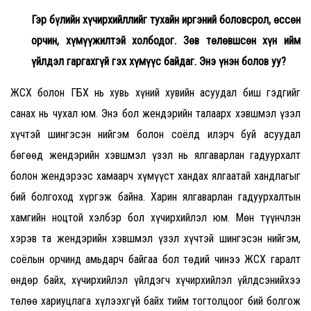
Гэр бүлийн хүчирхийллийг тухайн иргэний боловсрол, өссөн
орчин, хүмүүжилтэй холбодог. Зөв төлөвшсөн хүн ийм
үйлдэл гаргахгүй гэх хүмүүс байдаг. Энэ үнэн болов уу?
ЖСХ болон ГБХ нь хувь хүний хувийн асуудал биш гэдгийг
санах нь чухал юм. Энэ бол жендэрийн талаарх хэвшмэл үзэл
хүчтэй шингэсэн нийгэм болон соёлд илэрч буй асуудал
бөгөөд жендэрийн хэвшмэл үзэл нь ялгаварлан гадуурхалт
болон жендэрээс хамаарч хүмүүст хандах ялгаатай хандлагыг
бий болгоход хүргэж байна. Харин ялгаварлан гадуурхалтын
хамгийн ноцтой хэлбэр бол хүчирхийлэл юм. Мөн түүнчлэн
хэрэв та жендэрийн хэвшмэл үзэл хүчтэй шингэсэн нийгэм,
соёлын орчинд амьдарч байгаа бол төдий чинээ ЖСХ гаралт
өндөр байх, хүчирхийлэл үйлдэгч хүчирхийлэл үйлдсэнийхээ
төлөө хариуцлага хүлээхгүй байх тийм тогтолцоог бий болгож