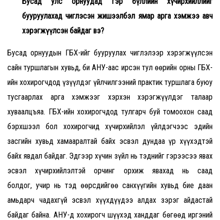
Бусад улс орнуудад гэр бүллийн хүчирхийллийг
бууруулахад чиглэсэн жишээлбэл ямар арга хэмжээ авч
хэрэгжүүлсэн байдаг вэ?
Бусад орнуудын ГБХ-ийг бууруулах чиглэлээр хэрэгжүүлсэн
сайн туршлагын хувьд, би АНУ-аас ирсэн тул өөрийн орны ГБХ-
ийн хохирогчдод үзүүлдэг үйлчилгээний практик туршлага буюу
тусгаарлах арга хэмжээг хэрхэн хэрэгжүүлдэг талаар
хуваалцъяа. ГБХ-ийн хохирогчдод тулгарч буй томоохон саад
бэрхшээл бол хохирогчид хүчирхийлэл үйлдэгчээс эдийн
засгийн хувьд хамааралтай байх эсвэл дундаа үр хүүхэдтэй
байх явдал байдаг. Эдгээр хүчин зүйл нь тэднийг гэрээсээ явах
эсвэл хүчирхийлэлтэй орчинг орхиж явахад нь саад
болдог, учир нь тэд өөрсдийгөө санхүүгийн хувьд бие даан
амьдарч чадахгүй эсвэл хүүхдүүдээ алдах зэрэг айдастай
байдаг байна. АНУ-д хохирогч шүүхэд ханддаг бөгөөд иргэний