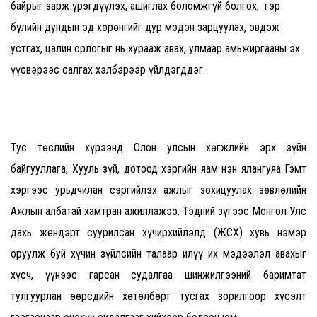
байрыг зарж үрэгдүүлэх, ашиглах боломжгүй болгох, гэр
бүлийн дундын эд хөрөнгийг дур мэдэн зарцуулах, эвдэж
устгах, цалин орлогыг нь хурааж авах, улмаар амьжиргааны эх
үүсвэрээс салгах хэлбэрээр үйлдэгддэг.
Тус төслийн хүрээнд Олон улсын хөгжлийн эрх зүйн
байгууллага, Хууль зүй, дотоод хэргийн яам нэн ялангуяа Гэмт
хэргээс урьдчилан сэргийлэх ажлыг зохицуулах зөвлөлийн
Ажлын албатай хамтран ажиллажээ. Тэдний зүгээс Монгол Улс
дахь жендэрт суурилсан хүчирхийлэлд (ЖСХ) хувь нэмэр
оруулж буй хүчин зүйлсийн талаар илүү их мэдээлэл авахыг
хүсч, үүнээс гарсан судалгаа шинжилгээний баримтат
тулгуурлан өөрсдийн хөтөлбөрт тусгах зорилгоор хүсэлт