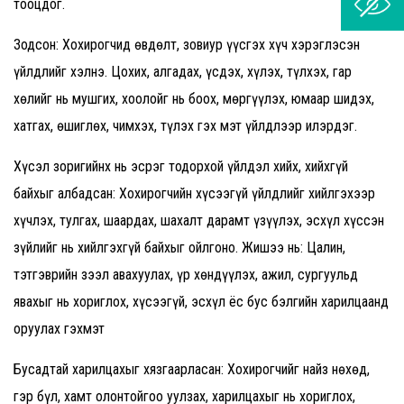
тооцдог.
Зодсон: Хохирогчид өвдөлт, зовиур үүсгэх хүч хэрэглэсэн
үйлдлийг хэлнэ. Цохих, алгадах, үсдэх, хүлэх, түлхэх, гар
хөлийг нь мушгих, хоолойг нь боох, мөргүүлэх, юмаар шидэх,
хатгах, өшиглөх, чимхэх, түлэх гэх мэт үйлдлээр илэрдэг.
Хүсэл зоригийнх нь эсрэг тодорхой үйлдэл хийх, хийхгүй
байхыг албадсан: Хохирогчийн хүсээгүй үйлдлийг хийлгэхээр
хүчлэх, тулгах, шаардах, шахалт дарамт үзүүлэх, эсхүл хүссэн
зүйлийг нь хийлгэхгүй байхыг ойлгоно. Жишээ нь: Цалин,
тэтгэврийн зээл авахуулах, үр хөндүүлэх, ажил, сургуульд
явахыг нь хориглох, хүсээгүй, эсхүл ёс бус бэлгийн харилцаанд
оруулах гэхмэт
Бусадтай харилцахыг хязгаарласан: Хохирогчийг найз нөхөд,
гэр бүл, хамт олонтойгоо уулзах, харилцахыг нь хориглох,