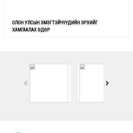
ОЛОН УЛСЫН ЭМЭГТЭЙЧҮҮДИЙН ЭРХИЙГ
ХАМГААЛАХ ӨДӨР