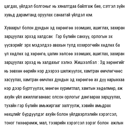
цагдах, үйлдэл болгоныг нь хяналтдаа байлгаж бие, сэтгэл зүйн
хувьд дарамтанд оруулах санаатай үйлдэл юм.
Хуваарьт болон дундын эд хөрөнгөө эзэмших, ашиглах, захиран
зарцуулах эрхэд халдсан: Гэр бүлийн санхүү, орлогын эх
үүсвэрийг эрх мэдэлдээ авахын тулд хохирогчийн хөдлөх ба
үл хөдлөх эд хөрөнгө, цалин хөлсөө эзэмших, ашиглах, захиран
зарцуулах эрхэд нь халдахыг хэлнэ. Жишээлбэл : Эд хөрөнгийг
нь зөвхөн өөрийн нэр дээрээ шилжүүлэх, хамтран өмчлөгчөөс
хасуулах, хамтран өмчлөх дундын эд хөрөнгөө ах дүү нарынхаа
нэр дээр бүртгүүлэх, мөнгөн хуримтлал, хамтын хөдөлмөр, аж
ахуйн үйл ажиллагаанаас олсон орлогыг дангаараа зарцуулах,
тухайн гэр бүлийн амьжиргааг залгуулж, хэвийн амьдрах
нөхцлийг бүрдүүлдэг ахуйн болон үйлдвэрлэлийн хэрэгсэл,
тоног төхөөрөмж, мал, тээврийн хэрэгсэл зэрэг болон ажлын