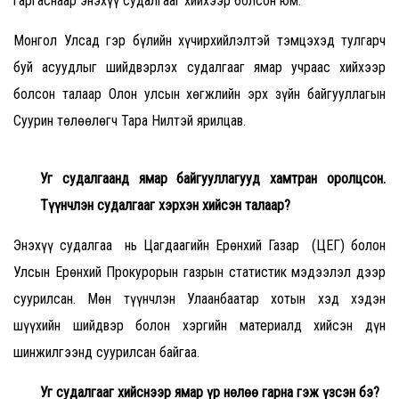
гаргаснаар энэхүү судалгааг хийхээр болсон юм.
Монгол Улсад гэр бүлийн хүчирхийлэлтэй тэмцэхэд тулгарч
буй асуудлыг шийдвэрлэх судалгааг ямар учраас хийхээр
болсон талаар Олон улсын хөгжлийн эрх зүйн байгууллагын
Суурин төлөөлөгч Тара Нилтэй ярилцав.
Уг судалгаанд ямар байгууллагууд хамтран оролцсон.
Түүнчлэн судалгааг хэрхэн хийсэн талаар?
Энэхүү судалгаа нь Цагдаагийн Ерөнхий Газар (ЦЕГ) болон
Улсын Ерөнхий Прокурорын газрын статистик мэдээлэл дээр
суурилсан. Мөн түүнчлэн Улаанбаатар хотын хэд хэдэн
шүүхийн шийдвэр болон хэргийн материалд хийсэн дүн
шинжилгээнд суурилсан байгаа.
Уг судалгааг хийснээр ямар үр нөлөө гарна гэж үзсэн бэ?