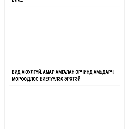
БИЙ...
БИД АЮУЛГҮЙ, АМАР АМГАЛАН ОРЧИНД АМЬДАРЧ,
МӨРӨӨДЛӨӨ БИЕЛҮҮЛЭХ ЭРХТЭЙ