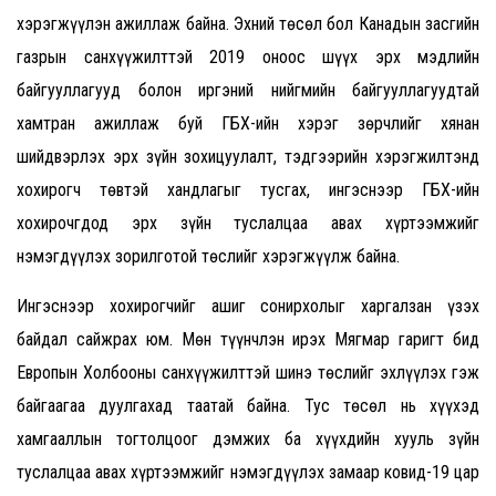
хэрэгжүүлэн ажиллаж байна. Эхний төсөл бол Канадын засгийн
газрын санхүүжилттэй 2019 оноос шүүх эрх мэдлийн
байгууллагууд болон иргэний нийгмийн байгууллагуудтай
хамтран ажиллаж буй ГБХ-ийн хэрэг зөрчлийг хянан
шийдвэрлэх эрх зүйн зохицуулалт, тэдгээрийн хэрэгжилтэнд
хохирогч төвтэй хандлагыг тусгах, ингэснээр ГБХ-ийн
хохирочгдод эрх зүйн туслалцаа авах хүртээмжийг
нэмэгдүүлэх зорилготой төслийг хэрэгжүүлж байна.
Ингэснээр хохирогчийг ашиг сонирхолыг харгалзан үзэх
байдал сайжрах юм. Мөн түүнчлэн ирэх Мягмар гаригт бид
Европын Холбооны санхүүжилттэй шинэ төслийг эхлүүлэх гэж
байгаагаа дуулгахад таатай байна. Тус төсөл нь хүүхэд
хамгааллын тогтолцоог дэмжих ба хүүхдийн хууль зүйн
туслалцаа авах хүртээмжийг нэмэгдүүлэх замаар ковид-19 цар