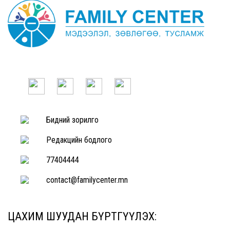
Бидний зорилго
Редакцийн бодлого
77404444
contact@familycenter.mn
ЦАХИМ ШУУДАН БҮРТГҮҮЛЭХ: