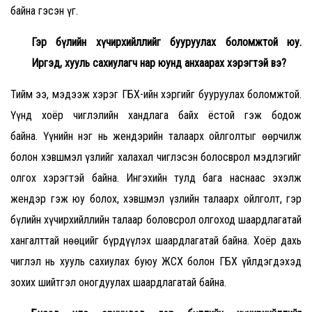
байна гэсэн үг.
Гэр бүлийн хүчирхийллийг бууруулах боломжтой юу.
Иргэд, хууль сахиулагч нар юунд анхаарах хэрэгтэй вэ?
Тийм ээ, мэдээж хэрэг ГБХ-ийн хэргийг бууруулах боломжтой.
Үүнд хоёр чиглэлийн хандлага байх ёстой гэж бодож
байна. Үүнийн нэг нь жендэрийн талаарх ойлголтыг өөрчилж
болон хэвшмэл үзлийг халахал чиглэсэн болосврол мэдлэгийг
олгох хэрэгтэй байна. Ингэхийн тулд бага наснаас эхэлж
жендэр гэж юу болох, хэвшмэл үзлийн талаарх ойлголт, гэр
бүлийн хүчирхийллийн талаар боловсрол олгоход шаардлагатай
хангалттай нөөцийг бүрдүүлэх шаардлагатай байна. Хоёр дахь
чиглэл нь хууль сахиулах буюу ЖСХ болон ГБХ үйлдэгдэхэд
зохих шийтгэл оногдуулах шаардлагатай байна.