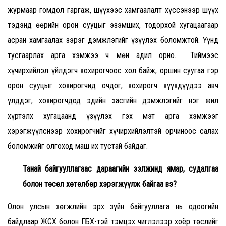
журмаар гомдол гаргаж, шүүхээс хамгаалалт хүссэнээр шүүх
тэдэнд өөрийн орон сууцыг эзэмших, тодорхой хугацаагаар
асран хамгаалах зэрэг дэмжлэгийг үзүүлэх боломжтой. Үүнд
тусгаарлах арга хэмжээ ч мөн адил орно. Тиймээс
хүчирхийлэл үйлдэгч хохирогчоос хол байж, оршин суугаа гэр
орон сууцыг хохирогчид очдог, хохирогч хүүхдүүдээ авч
үлддэг, хохирогчдод эдийн засгийн дэмжлэгийг нэг жил
хүртэлх хугацаанд үзүүлэх гэх мэт арга хэмжээг
хэрэгжүүлснээр хохирогчийг хүчирхийлэлтэй орчиноос салах
боломжийг олгоход маш их тустай байдаг.
Танай байгууллагаас дараагийн ээлжинд ямар, судалгаа
болон төсөл хөтөлбөр хэрэгжүүлж байгаа вэ?
Олон улсын хөгжлийн эрх зүйн байгууллага нь одоогийн
байдлаар ЖСХ болон ГБХ-тэй тэмцэх чиглэлээр хоёр төслийг