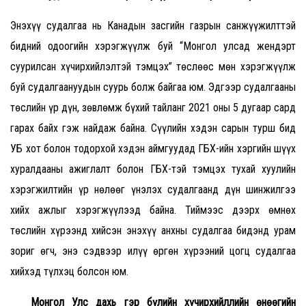
Энэхүү судалгаа нь Канадын засгийн газрын санжүүжилттэй
бидний одоогийн хэрэгжүүлж буй “Монгол улсад жендэрт
суурилсан хүчирхийлэлтэй тэмцэх” төслөөс мөн хэрэгжүүлж
буй судалгаануудын суурь болж байгаа юм. Эдгээр судалгааны
төслийн үр дүн, зөвлөмж бүхий тайланг 2021 оны 5 дугаар сард
гарах байх гэж найдаж байна. Сүүлийн хэдэн сарын турш бид
УБ хот болон тодорхой хэдэн аймгуудад ГБХ-ийн хэргийн шүүх
хуралдааны ажиглалт болон ГБХ-тэй тэмцэх тухай хуулийн
хэрэгжилтийн үр нөлөөг үнэлэх судалгаанд дүн шинжилгээ
хийх ажлыг хэрэгжүүлээд байна. Тиймээс дээрх өмнөх
төслийн хүрээнд хийсэн энэхүү анхны судалгаа бидэнд урам
зориг өгч, энэ сэдвээр илүү өргөн хүрээний цогц судалгаа
хийхэд түлхэц болсон юм.
Монгол Улс дахь гэр бүлийн хүчирхийллийн өнөөгийн