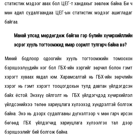
статистик мэдээг авах бол ЦЕГ-т хандахыг зөвлөж байна. Би ч
мөн адил судалгаандаа ЦЕГ-ын статистик мэдээг ашигладаг
байгаа.
Манай улсад мөрдөгдөж байгаа гэр бүлийн хүчирхийллийн
эсрэг хууль тогтоомжид ямар сорилт тулгарч байна вэ?
Миний бодлоор одоогийн хууль тогтоомжийн томоохон
бэрхшээлүүдийн нэг бол ГБХ-ийн хэргийг зөрчил болон гэмт
хэрэгт хуваах явдал юм. Харамсалтай нь ГБХ-ийн зөрчлийн
хэрэг нь гэмт хэрэгт тооцогдохын тулд давтан үйлдэгдсэн
байх ёстой. Энэхүү ойлголт нь ГБХ үйлдэгчдэд хүчирхийлэл
үйлдсэнийхээ төлөө хариуцлага хүлээхэд хүндрэлтэй болгож
байна. Энэ нь дээрх судалгааны дүгнэлтээр ч мөн гарч ирсэн
бөгөөд ГБХ үйлдэгчид хариуцлага хүлээлгэх тал дээр
бэрхшээлийг бий болгож байна.