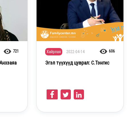
721
606
Хайрлая
2022-04-14
.Анхзаяа
Эгэл түүхүүд цуврал: С.Тэнгис