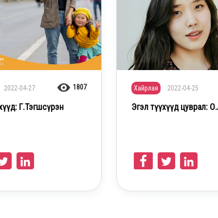
1807
2022-04-27
Хайрлая
2022-04-25
хүүд: Г.Тэгшсүрэн
Эгэл түүхүүд цуврал: О