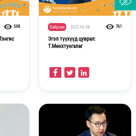
508
761
Хайрлая
2022-06-08
.Тэнгис
Эгэл түүхүүд цуврал:
Т.Мөнхтунгалаг