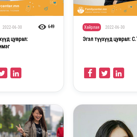
649
2022-06-30
Хайрлая
2022-06-30
хүүд цуврал:
Эгэл түүхүүд цуврал: С
имэг