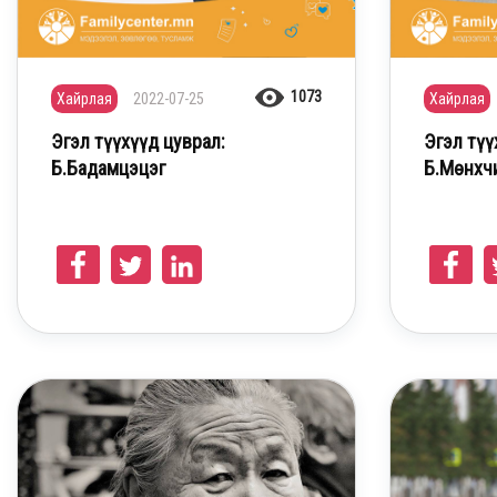
1073
Хайрлая
2022-07-25
Хайрлая
Эгэл түүхүүд цуврал:
Эгэл түү
Б.Бадамцэцэг
Б.Мөнхч