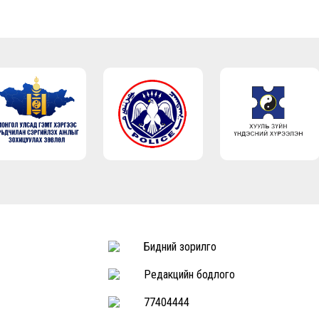
Бидний зорилго
Редакцийн бодлого
77404444