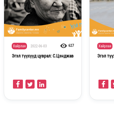
627
Хайрлая
2022-06-03
Хайрлая
Эгэл түүхүүд цуврал: С.Цэнджав
Эгэл түү