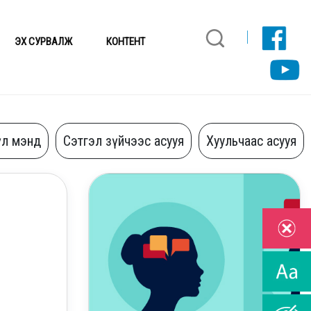
ЭХ СУРВАЛЖ
КОНТЕНТ
үл мэнд
Сэтгэл зүйчээс асууя
Хуульчаас асууя