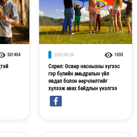
501434
2022-06-20
1033
цтэй
Сорил: Өсвөр насныхны зүгээс
гэр бүлийн амьдралын үйл
явдал болон өөрчлөлтийг
хүлээж авах байдлын үнэлгээ