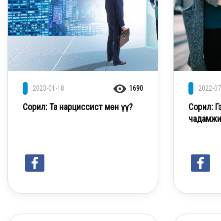
2023-01-18
1690
2022-07
Сорил: Та нарциссист мөн үү?
Сорил: Г
чадамжи