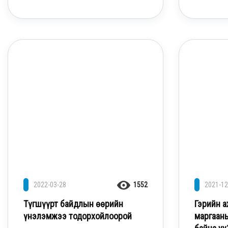
2022-03-28
1552
2021-12
Түгшүүрт байдлын өөрийн
Гэрийн а
үнэлэмжээ тодорхойлоорой
маргаан