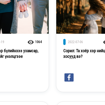
-19
1064
2022-07-06
эр бүлийнхээ ухамсар,
Сорил: Та хоёр хэр ний
йг үнэлцгээе
хосууд вэ?