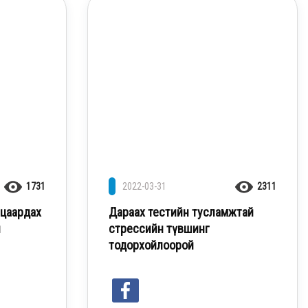
1731
2022-03-31
2311
нцаардах
Дараах тестийн тусламжтай
й
стрессийн түвшинг
тодорхойлоорой