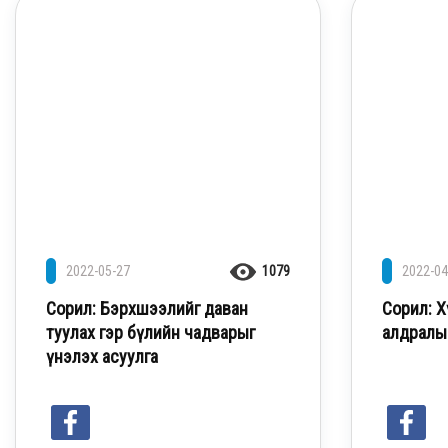
2022-05-27
1079
2022-04
Сорил: Бэрхшээлийг даван
Сорил: Х
туулах гэр бүлийн чадварыг
алдралы
үнэлэх асуулга