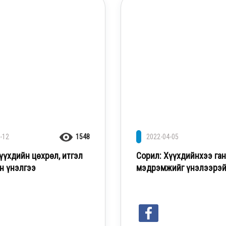
-12
1548
2022-04-05
үүхдийн цөхрөл, итгэл
Сорил: Хүүхдийнхээ га
н үнэлгээ
мэдрэмжийг үнэлээрэ