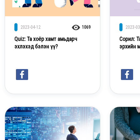
2023-04-12
1069
2023-03
Quiz: Та хоёр хамт амьдарч
Сорил: 
эхлэхэд бэлэн үү?
эрхийн 