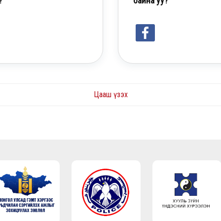
?
байна уу?
Цааш үзэх