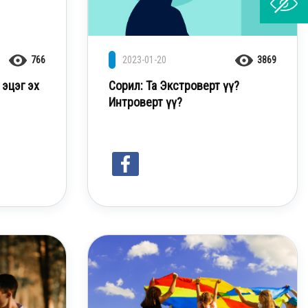
766
2023-01-20
3869
 эцэг эх
Сорил: Та Экстроверт үү?
Интроверт үү?