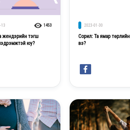
-13
1453
2023-01-30
Та жендэрийн тэгш
Сорил: Та ямар төрлийн
мэдрэмжтэй юу?
вэ?