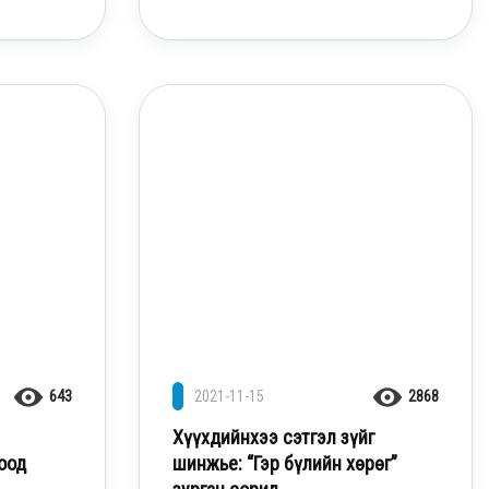
643
2021-11-15
2868
Хүүхдийнхээ сэтгэл зүйг
оод
шинжье: “Гэр бүлийн хөрөг”